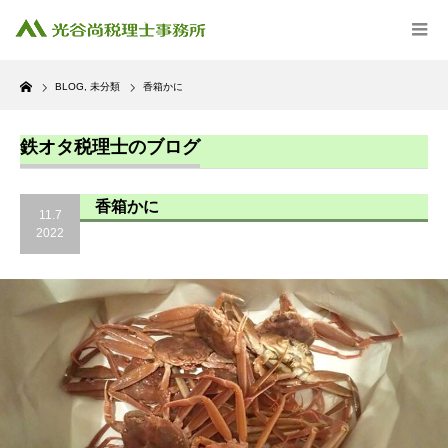
Home
BLOG
,
未分類
香箱かに
鉄オタ税理士のブログ
香箱かに
11.7
2022