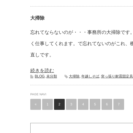
大掃除
忘れてならないのが・・・事務所の大掃除です
く仕事してくれます。で忘れてないのがこれ、
直しです。
続きを読む
BLOG
,
未分類
大掃除
,
年越しそば
,
突っ張り耐震固定具
PAGE NAVI
«
1
2
3
4
5
6
7
…