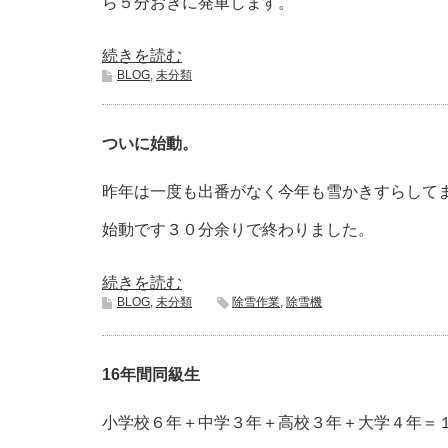
ら５分おきに発車します。
続きを読む
BLOG
,
未分類
ついに始動。
昨年は一度も出番がなく今年も雪かきすらして
始動です３０分余りで終わりました。
続きを読む
BLOG
,
未分類
除雪作業
,
除雪機
16年間同級生
小学校６年＋中学３年＋高校３年＋大学４年＝