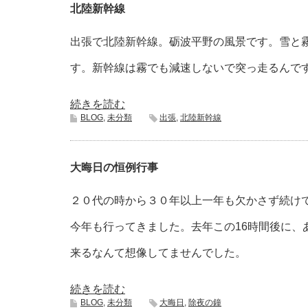
北陸新幹線
出張で北陸新幹線。砺波平野の風景です。雪と
す。新幹線は霧でも減速しないで突っ走るんで
続きを読む
BLOG
,
未分類
出張
,
北陸新幹線
大晦日の恒例行事
２０代の時から３０年以上一年も欠かさず続け
今年も行ってきました。去年この16時間後に、
来るなんて想像してませんでした。
続きを読む
BLOG
,
未分類
大晦日
,
除夜の鐘