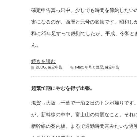
確定申告真っ只中、少しでも時間を節約したい
害になるのが、西暦と元号の変換です。昭和し
和に25年足すって鉄則でしたが、平成、令和と
ん。
続きを読む
BLOG
,
確定申告
e-tax
,
年号と西暦
,
確定申告
超繁忙期にやむを得ず出張。
滋賀→大阪→千葉で一泊２日のトンボ帰りです
が、新幹線の車中、富士山の綺麗なこと。それ
新幹線の案内板。まるで通勤時間帯みたいな過