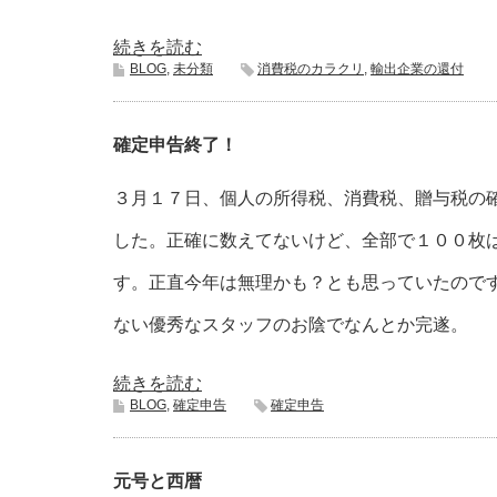
続きを読む
BLOG
,
未分類
消費税のカラクリ
,
輸出企業の還付
確定申告終了！
３月１７日、個人の所得税、消費税、贈与税の
した。正確に数えてないけど、全部で１００枚
す。正直今年は無理かも？とも思っていたので
ない優秀なスタッフのお陰でなんとか完遂。
続きを読む
BLOG
,
確定申告
確定申告
元号と西暦