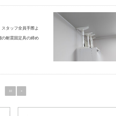
。スタッフ全員手際よ
棚の耐震固定具の締め
10
»