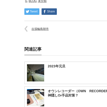
BLOG
,
未分類
Tweet
Share
出張輪島朝市
関連記事
2023年元旦
オウンレコーダー（OWN RECORD
神隠しOr手品対策？