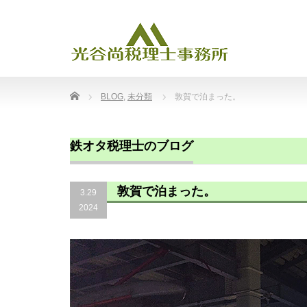
Home
BLOG
,
未分類
敦賀で泊まった。
鉄オタ税理士のブログ
敦賀で泊まった。
3.29
2024