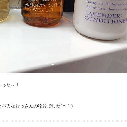
かった～！
！
バカなおっさんの物語でした’＾＾）